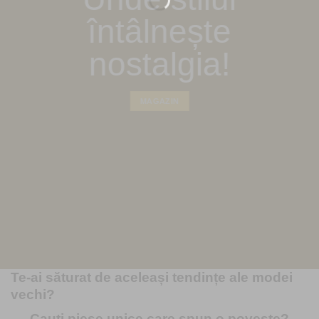
întâlnește
nostalgia!
MAGAZIN
Te-ai săturat de aceleași tendințe ale modei
vechi?
Cauți piese unice care spun o poveste?