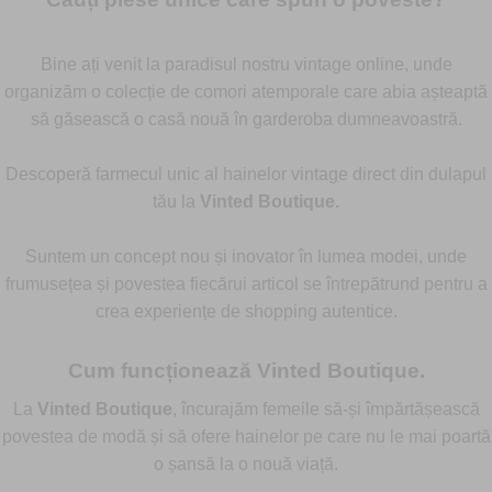
Bine ați venit la paradisul nostru vintage online, unde
organizăm o colecție de comori atemporale care abia așteaptă
să găsească o casă nouă în garderoba dumneavoastră.
Descoperă farmecul unic al hainelor vintage direct din dulapul
tău la
Vinted Boutique.
Suntem un concept nou și inovator în lumea modei, unde
frumusețea și povestea fiecărui articol se întrepătrund pentru a
crea experiențe de shopping autentice.
Cum funcționează
Vinted Boutique
.
La
Vinted Boutique
, încurajăm femeile să-și împărtășească
povestea de modă și să ofere hainelor pe care nu le mai poartă
o șansă la o nouă viață.