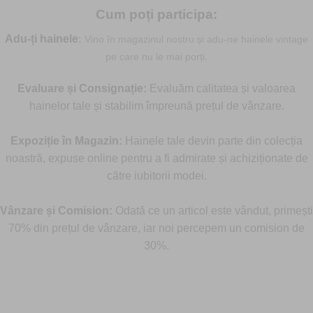
Cum poți participa:
Adu-ți hainele
:
Vino în magazinul nostru și adu-ne hainele vintage
pe care nu le mai porți.
Evaluare și Consignație:
Evaluăm calitatea și valoarea
hainelor tale și stabilim împreună prețul de vânzare.
Expoziție în Magazin:
Hainele tale devin parte din colecția
noastră, expuse online pentru a fi admirate și achiziționate de
către iubitorii modei.
Vânzare și Comision:
Odată ce un articol este vândut, primești
70% din prețul de vânzare, iar noi percepem un comision de
30%.