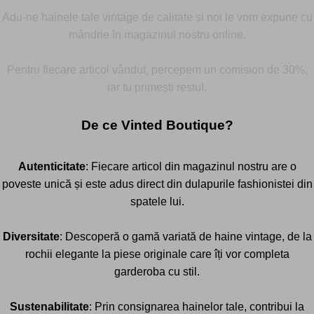
Adu-ne hainele tale vintage de calitate și noi le vom expune cu
mândrie în magazinul nostru online.
Pentru fiecare articol vândut, percepem un comision de 30%,
iar tu primești restul.
De ce Vinted Boutique?
Autenticitate
: Fiecare articol din magazinul nostru are o
poveste unică și este adus direct din dulapurile fashionistei din
spatele lui.
Diversitate
: Descoperă o gamă variată de haine vintage, de la
rochii elegante la piese originale care îți vor completa
garderoba cu stil.
Sustenabilitate
: Prin consignarea hainelor tale, contribui la