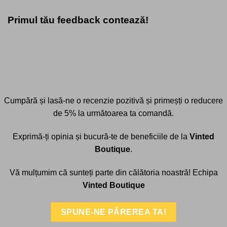
Primul tău feedback contează!
Cumpără
și
lasă-ne o recenzie pozitivă și primeș
ți
o reducere
de 5%
la
următoarea
ta
comandă.
Exprimă-ți opinia și bucură-
te
de beneficiile de la
Vinted
Boutique
.
Vă mulțumim că sunteți
parte
din
călătoria noastră! Echipa
Vinted Boutique
SPUNE-NE PĂREREA TA!