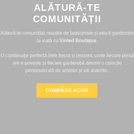
ALĂTURĂ-TE
COMUNITĂȚII
Alătură-te comunității noastre de fashioniste și adu-ți garderoba
la viață cu
Vinted Boutique
.
O combinație perfectă între trecut și prezent, unde fiecare piesă
are o poveste și fiecare garderobă devine o colecție
personalizată de amintiri și stil autentic.
CUMPĂRĂ ACUM